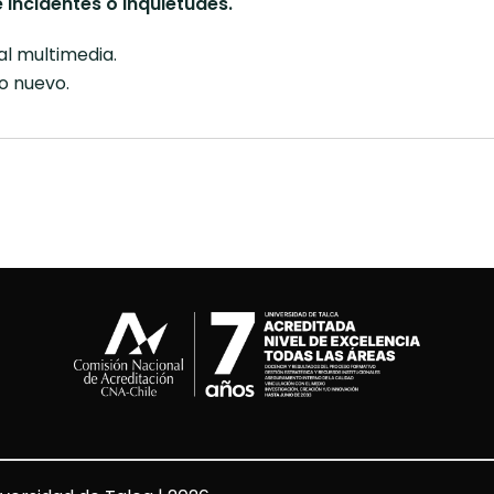
 incidentes o inquietudes.
l multimedia.
o nuevo.